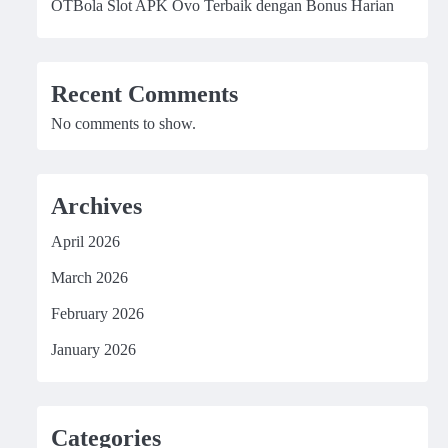
OTBola Slot APK Ovo Terbaik dengan Bonus Harian
Recent Comments
No comments to show.
Archives
April 2026
March 2026
February 2026
January 2026
Categories