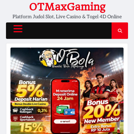
Skip
OTMaxGaming
to
Platform Judol Slot, Live Casino & Togel 4D Online
content