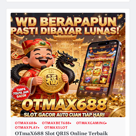
OTMAX688
OTMAXBET688
OTMAXGAMING
OTMAXPLAY
OTMAXSLOT
OTmaX688 Slot QRIS Online Terbaik