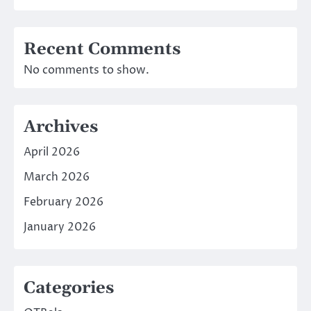
Recent Comments
No comments to show.
Archives
April 2026
March 2026
February 2026
January 2026
Categories