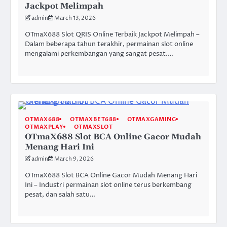
Jackpot Melimpah
admin
March 13, 2026
OTmaX688 Slot QRIS Online Terbaik Jackpot Melimpah –
Dalam beberapa tahun terakhir, permainan slot online
mengalami perkembangan yang sangat pesat.…
OTMAX688
OTMAXBET688
OTMAXGAMING
OTMAXPLAY
OTMAXSLOT
OTmaX688 Slot BCA Online Gacor Mudah
Menang Hari Ini
admin
March 9, 2026
OTmaX688 Slot BCA Online Gacor Mudah Menang Hari
Ini – Industri permainan slot online terus berkembang
pesat, dan salah satu…