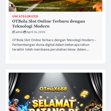
UNCATEGORIZED
OTBola Slot Online Terbaru dengan
Teknologi Modern
admin
April 26, 2026
OTBola Slot Online Terbaru dengan Teknologi Modern –
Perkembangan dunia digital dalam beberapa tahun
terakhir telah membawa perubahan besar dalam…