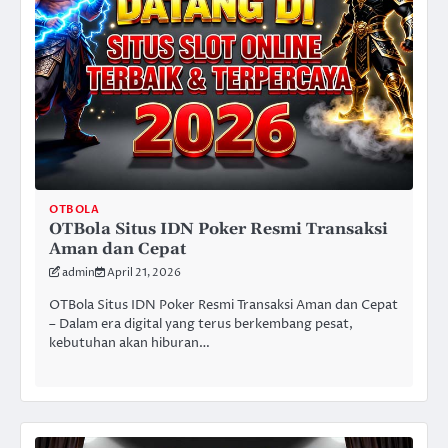
OTBOLA
OTBola Situs IDN Poker Resmi Transaksi
Aman dan Cepat
admin
April 21, 2026
OTBola Situs IDN Poker Resmi Transaksi Aman dan Cepat
– Dalam era digital yang terus berkembang pesat,
kebutuhan akan hiburan…