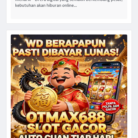
kebutuhan akan hiburan online…