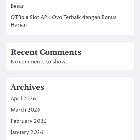
Besar
OTBola Slot APK Ovo Terbaik dengan Bonus
Harian
Recent Comments
No comments to show.
Archives
April 2026
March 2026
February 2026
January 2026