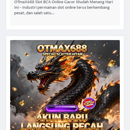
OTmaX688 Slot BCA Online Gacor Mudah Menang Hari
Ini – Industri permainan slot online terus berkembang
pesat, dan salah satu…