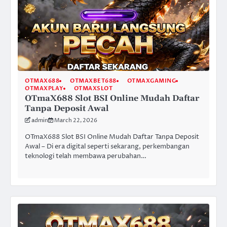
OTMAX688
OTMAXBET688
OTMAXGAMING
OTMAXPLAY
OTMAXSLOT
OTmaX688 Slot BSI Online Mudah Daftar
Tanpa Deposit Awal
admin
March 22, 2026
OTmaX688 Slot BSI Online Mudah Daftar Tanpa Deposit
Awal – Di era digital seperti sekarang, perkembangan
teknologi telah membawa perubahan…