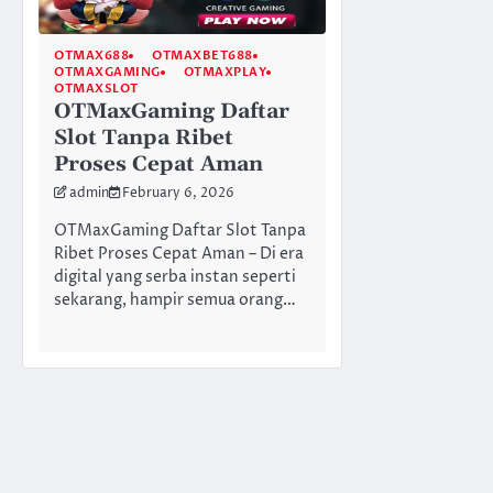
OTMAX688
OTMAXBET688
OTMAXGAMING
OTMAXPLAY
OTMAXSLOT
OTMaxGaming Daftar
Slot Tanpa Ribet
Proses Cepat Aman
admin
February 6, 2026
OTMaxGaming Daftar Slot Tanpa
Ribet Proses Cepat Aman – Di era
digital yang serba instan seperti
sekarang, hampir semua orang…