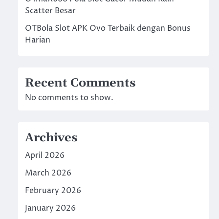
Scatter Besar
OTBola Slot APK Ovo Terbaik dengan Bonus
Harian
Recent Comments
No comments to show.
Archives
April 2026
March 2026
February 2026
January 2026