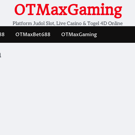
OTMaxGaming
Platform Judol Slot, Live Casino & Togel 4D Online
88
OTMaxBet688
OTMaxGaming
a