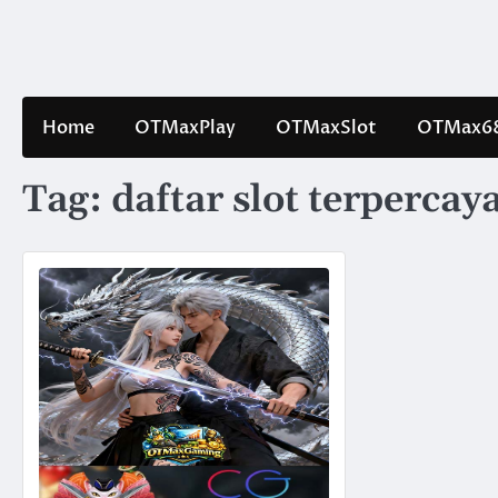
Skip
to
content
Home
OTMaxPlay
OTMaxSlot
OTMax6
Tag:
daftar slot terpercay