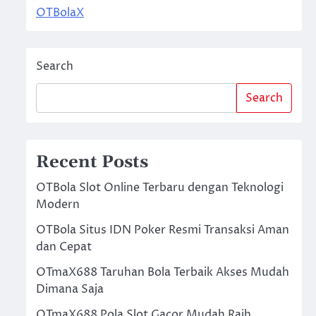
OTBolaX
Search
Search
Recent Posts
OTBola Slot Online Terbaru dengan Teknologi
Modern
OTBola Situs IDN Poker Resmi Transaksi Aman
dan Cepat
OTmaX688 Taruhan Bola Terbaik Akses Mudah
Dimana Saja
OTmaX688 Pola Slot Gacor Mudah Raih