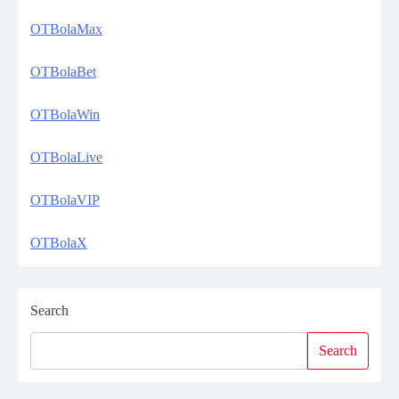
OTBolaMax
OTBolaBet
OTBolaWin
OTBolaLive
OTBolaVIP
OTBolaX
Search
Search