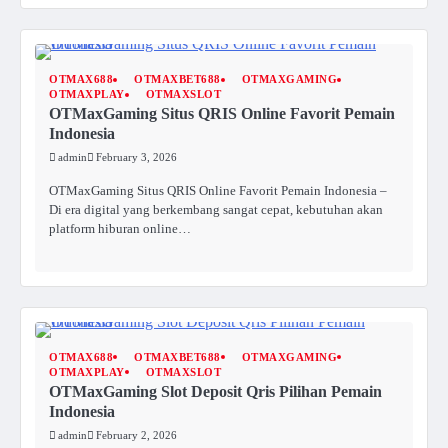
OTMAX688
OTMAXBET688
OTMAXGAMING
OTMAXPLAY
OTMAXSLOT
OTMaxGaming Situs QRIS Online Favorit Pemain
Indonesia
admin
February 3, 2026
OTMaxGaming Situs QRIS Online Favorit Pemain Indonesia –
Di era digital yang berkembang sangat cepat, kebutuhan akan
platform hiburan online…
OTMAX688
OTMAXBET688
OTMAXGAMING
OTMAXPLAY
OTMAXSLOT
OTMaxGaming Slot Deposit Qris Pilihan Pemain
Indonesia
admin
February 2, 2026