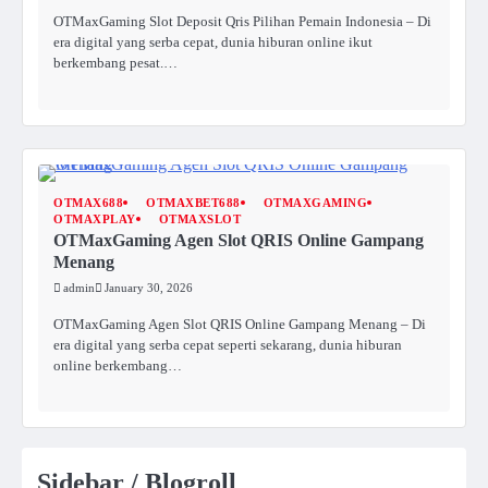
OTMaxGaming Slot Deposit Qris Pilihan Pemain Indonesia – Di
era digital yang serba cepat, dunia hiburan online ikut
berkembang pesat.…
OTMAX688
OTMAXBET688
OTMAXGAMING
OTMAXPLAY
OTMAXSLOT
OTMaxGaming Agen Slot QRIS Online Gampang
Menang
admin
January 30, 2026
OTMaxGaming Agen Slot QRIS Online Gampang Menang – Di
era digital yang serba cepat seperti sekarang, dunia hiburan
online berkembang…
Sidebar / Blogroll