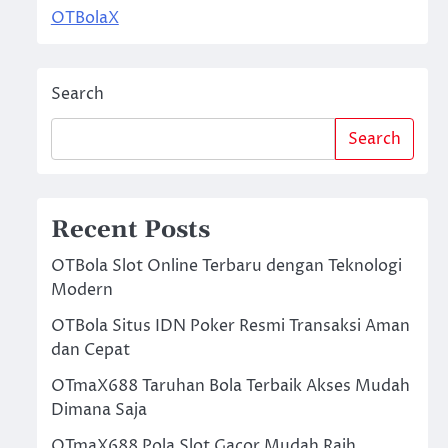
OTBolaX
Search
Search
Recent Posts
OTBola Slot Online Terbaru dengan Teknologi
Modern
OTBola Situs IDN Poker Resmi Transaksi Aman
dan Cepat
OTmaX688 Taruhan Bola Terbaik Akses Mudah
Dimana Saja
OTmaX688 Pola Slot Gacor Mudah Raih