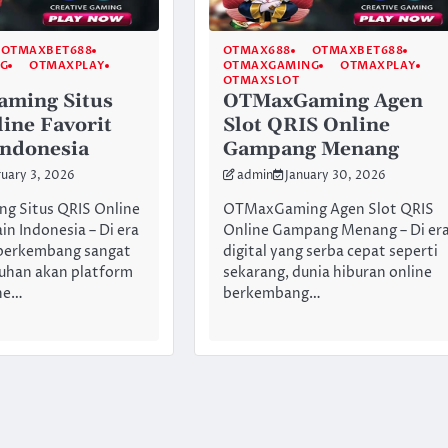
OTMAXBET688
OTMAX688
OTMAXBET688
G
OTMAXPLAY
OTMAXGAMING
OTMAXPLAY
OTMAXSLOT
ming Situs
OTMaxGaming Agen
ine Favorit
Slot QRIS Online
Indonesia
Gampang Menang
uary 3, 2026
admin
January 30, 2026
 Situs QRIS Online
OTMaxGaming Agen Slot QRIS
in Indonesia – Di era
Online Gampang Menang – Di er
 berkembang sangat
digital yang serba cepat seperti
tuhan akan platform
sekarang, dunia hiburan online
ine…
berkembang…