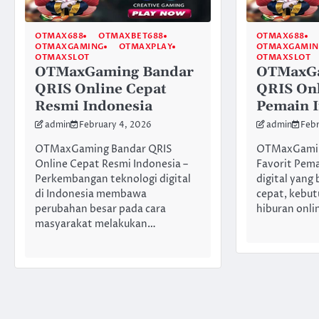
OTMAX688
OTMAXBET688
OTMAX688
OTMAXGAMING
OTMAXPLAY
OTMAXGAMIN
OTMAXSLOT
OTMAXSLOT
OTMaxGaming Bandar
OTMaxGa
QRIS Online Cepat
QRIS Onl
Resmi Indonesia
Pemain 
admin
February 4, 2026
admin
Febr
OTMaxGaming Bandar QRIS
OTMaxGaming
Online Cepat Resmi Indonesia –
Favorit Pema
Perkembangan teknologi digital
digital yang
di Indonesia membawa
cepat, kebu
perubahan besar pada cara
hiburan onl
masyarakat melakukan…