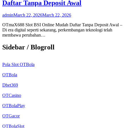
Daftar Tanpa Deposit Awal
admin
March 22, 2026
March 22, 2026
OTmaX688 Slot BSI Online Mudah Daftar Tanpa Deposit Awal –
Di era digital seperti sekarang, perkembangan teknologi telah
membawa perubahan…
Sidebar / Blogroll
Pola Slot OTBola
OTBola
Dbet369
OTCasino
OTBolaPlay
OTGacor
OTBolaSlot