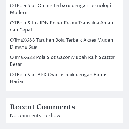
OTBola Slot Online Terbaru dengan Teknologi
Modern
OTBola Situs IDN Poker Resmi Transaksi Aman
dan Cepat
OTmaX688 Taruhan Bola Terbaik Akses Mudah
Dimana Saja
OTmaX688 Pola Slot Gacor Mudah Raih Scatter
Besar
OTBola Slot APK Ovo Terbaik dengan Bonus
Harian
Recent Comments
No comments to show.