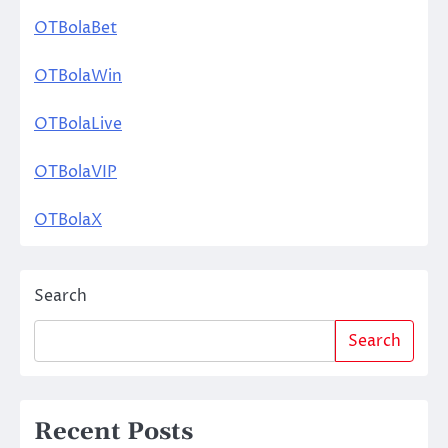
OTBolaBet
OTBolaWin
OTBolaLive
OTBolaVIP
OTBolaX
Search
Search
Recent Posts