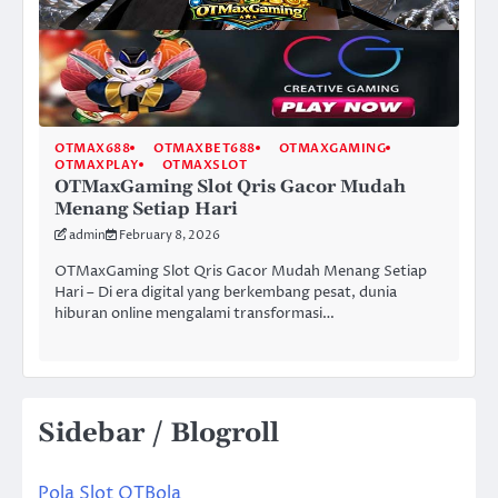
OTMAX688
OTMAXBET688
OTMAXGAMING
OTMAXPLAY
OTMAXSLOT
OTMaxGaming Slot Qris Gacor Mudah
Menang Setiap Hari
admin
February 8, 2026
OTMaxGaming Slot Qris Gacor Mudah Menang Setiap
Hari – Di era digital yang berkembang pesat, dunia
hiburan online mengalami transformasi…
Sidebar / Blogroll
Pola Slot OTBola