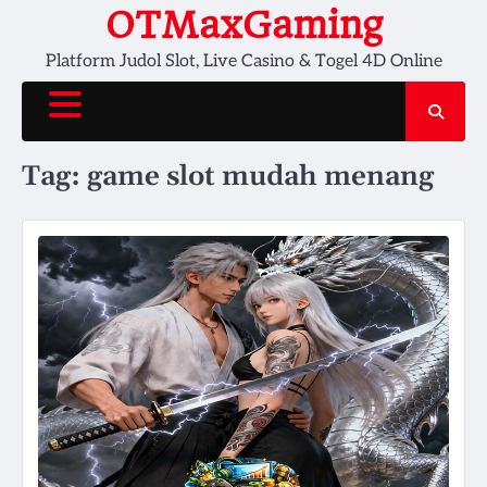
Skip
OTMaxGaming
to
Platform Judol Slot, Live Casino & Togel 4D Online
content
Tag:
game slot mudah menang