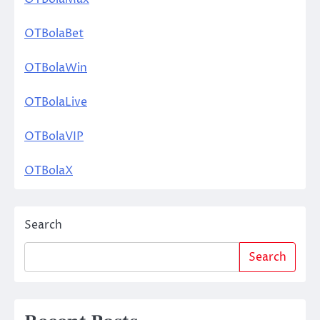
OTBolaBet
OTBolaWin
OTBolaLive
OTBolaVIP
OTBolaX
Search
Search