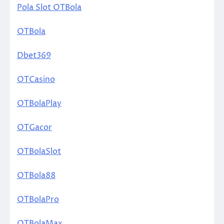
Pola Slot OTBola
OTBola
Dbet369
OTCasino
OTBolaPlay
OTGacor
OTBolaSlot
OTBola88
OTBolaPro
OTBolaMax