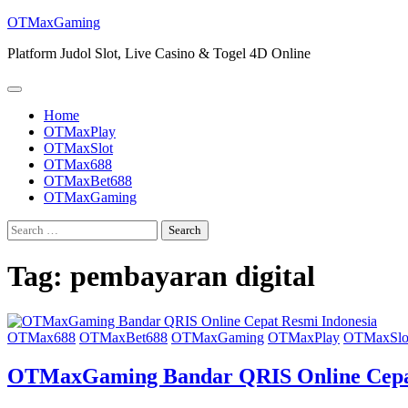
Skip
OTMaxGaming
to
Platform Judol Slot, Live Casino & Togel 4D Online
content
Home
OTMaxPlay
OTMaxSlot
OTMax688
OTMaxBet688
OTMaxGaming
Search
for:
Tag:
pembayaran digital
OTMax688
OTMaxBet688
OTMaxGaming
OTMaxPlay
OTMaxSlo
OTMaxGaming Bandar QRIS Online Cepat