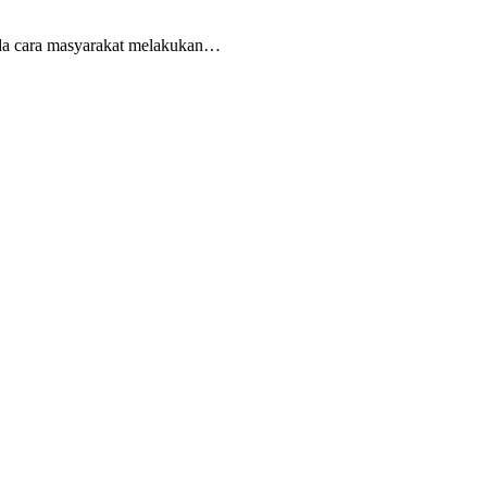
da cara masyarakat melakukan…