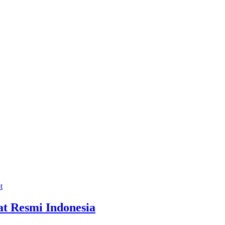
t
 Resmi Indonesia