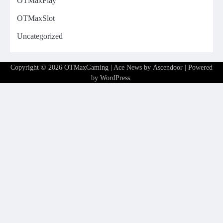
OTMaxPlay
OTMaxSlot
Uncategorized
Copyright © 2026
OTMaxGaming
| Ace News by
Ascendoor
| Powered
by
WordPress
.