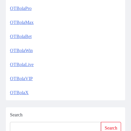
OTBolaPro
OTBolaMax
OTBolaBet
OTBolaWin
OTBolaLive
OTBolaVIP
OTBolaX
Search
Search