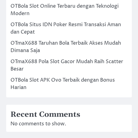
OTBola Slot Online Terbaru dengan Teknologi
Modern
OTBola Situs IDN Poker Resmi Transaksi Aman
dan Cepat
OTmaX688 Taruhan Bola Terbaik Akses Mudah
Dimana Saja
OTmaX688 Pola Slot Gacor Mudah Raih Scatter
Besar
OTBola Slot APK Ovo Terbaik dengan Bonus
Harian
Recent Comments
No comments to show.