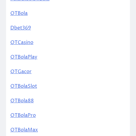
OTBola
Dbet369
OTCasino
OTBolaPlay
OTGacor
OTBolaSlot
OTBola88
OTBolaPro
OTBolaMax