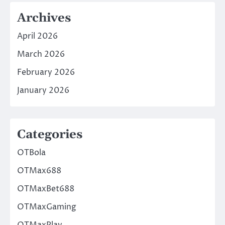
Archives
April 2026
March 2026
February 2026
January 2026
Categories
OTBola
OTMax688
OTMaxBet688
OTMaxGaming