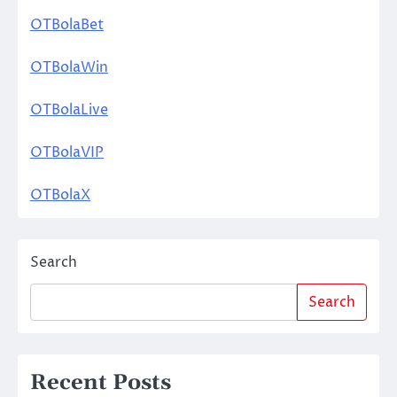
OTBolaBet
OTBolaWin
OTBolaLive
OTBolaVIP
OTBolaX
Search
Search
Recent Posts