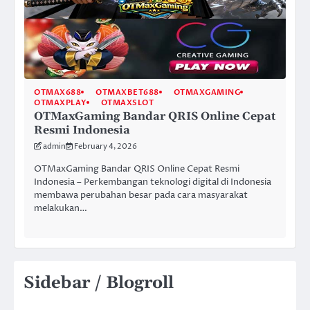
OTMAX688
OTMAXBET688
OTMAXGAMING
OTMAXPLAY
OTMAXSLOT
OTMaxGaming Bandar QRIS Online Cepat
Resmi Indonesia
admin
February 4, 2026
OTMaxGaming Bandar QRIS Online Cepat Resmi
Indonesia – Perkembangan teknologi digital di Indonesia
membawa perubahan besar pada cara masyarakat
melakukan…
Sidebar / Blogroll