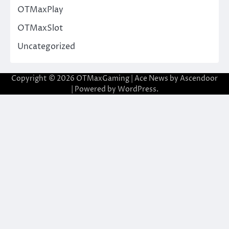
OTMaxPlay
OTMaxSlot
Uncategorized
Copyright © 2026
OTMaxGaming
| Ace News by
Ascendoor
| Powered by
WordPress
.