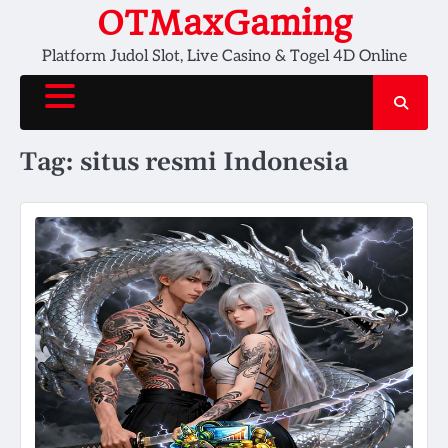
Skip
OTMaxGaming
to
Platform Judol Slot, Live Casino & Togel 4D Online
content
Tag:
situs resmi Indonesia