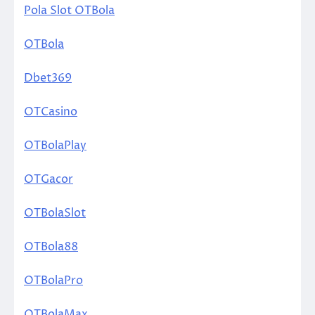
Pola Slot OTBola
OTBola
Dbet369
OTCasino
OTBolaPlay
OTGacor
OTBolaSlot
OTBola88
OTBolaPro
OTBolaMax