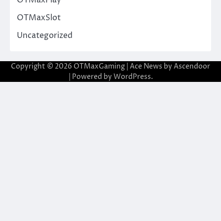
OTMaxPlay
OTMaxSlot
Uncategorized
Copyright © 2026
OTMaxGaming
| Ace News by
Ascendoor
| Powered by
WordPress
.