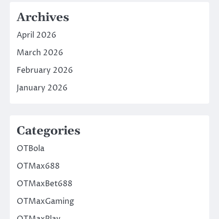
Archives
April 2026
March 2026
February 2026
January 2026
Categories
OTBola
OTMax688
OTMaxBet688
OTMaxGaming