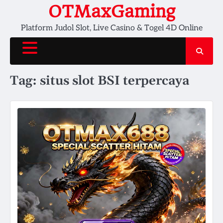
Skip
OTMaxGaming
to
Platform Judol Slot, Live Casino & Togel 4D Online
content
Tag:
situs slot BSI terpercaya