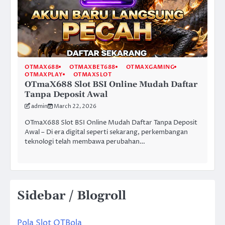
OTMAX688
OTMAXBET688
OTMAXGAMING
OTMAXPLAY
OTMAXSLOT
OTmaX688 Slot BSI Online Mudah Daftar
Tanpa Deposit Awal
admin
March 22, 2026
OTmaX688 Slot BSI Online Mudah Daftar Tanpa Deposit
Awal – Di era digital seperti sekarang, perkembangan
teknologi telah membawa perubahan…
Sidebar / Blogroll
Pola Slot OTBola