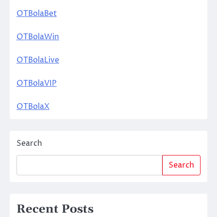
OTBolaBet
OTBolaWin
OTBolaLive
OTBolaVIP
OTBolaX
Search
Search
Recent Posts