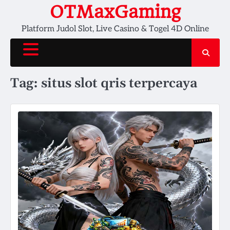
Skip
OTMaxGaming
to
Platform Judol Slot, Live Casino & Togel 4D Online
content
Tag:
situs slot qris terpercaya