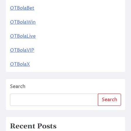
OTBolaBet
OTBolaWin
OTBolaLive
OTBolaVIP
OTBolaX
Search
Search
Recent Posts