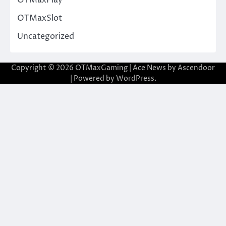
OTMaxPlay
OTMaxSlot
Uncategorized
Copyright © 2026
OTMaxGaming
| Ace News by
Ascendoor
| Powered by
WordPress
.