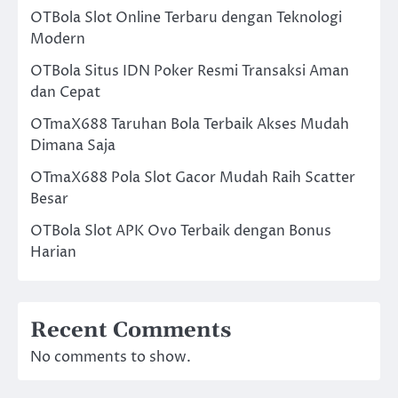
OTBola Slot Online Terbaru dengan Teknologi
Modern
OTBola Situs IDN Poker Resmi Transaksi Aman
dan Cepat
OTmaX688 Taruhan Bola Terbaik Akses Mudah
Dimana Saja
OTmaX688 Pola Slot Gacor Mudah Raih Scatter
Besar
OTBola Slot APK Ovo Terbaik dengan Bonus
Harian
Recent Comments
No comments to show.