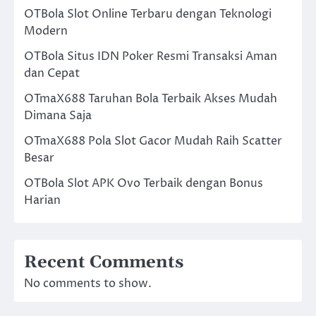
OTBola Slot Online Terbaru dengan Teknologi
Modern
OTBola Situs IDN Poker Resmi Transaksi Aman
dan Cepat
OTmaX688 Taruhan Bola Terbaik Akses Mudah
Dimana Saja
OTmaX688 Pola Slot Gacor Mudah Raih Scatter
Besar
OTBola Slot APK Ovo Terbaik dengan Bonus
Harian
Recent Comments
No comments to show.