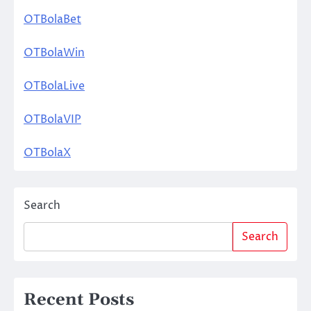
OTBolaBet
OTBolaWin
OTBolaLive
OTBolaVIP
OTBolaX
Search
Search
Recent Posts