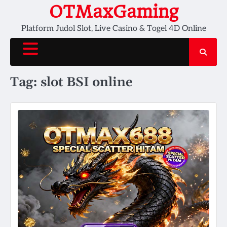
Skip
OTMaxGaming
to
Platform Judol Slot, Live Casino & Togel 4D Online
content
Tag:
slot BSI online