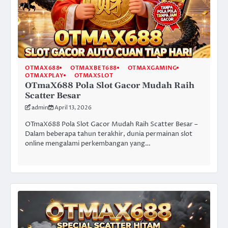
OTMAX688
OTMAXBET688
OTMAXGAMING
OTMAXPLAY
OTMAXSLOT
OTmaX688 Pola Slot Gacor Mudah Raih
Scatter Besar
admin
April 13, 2026
OTmaX688 Pola Slot Gacor Mudah Raih Scatter Besar –
Dalam beberapa tahun terakhir, dunia permainan slot
online mengalami perkembangan yang…