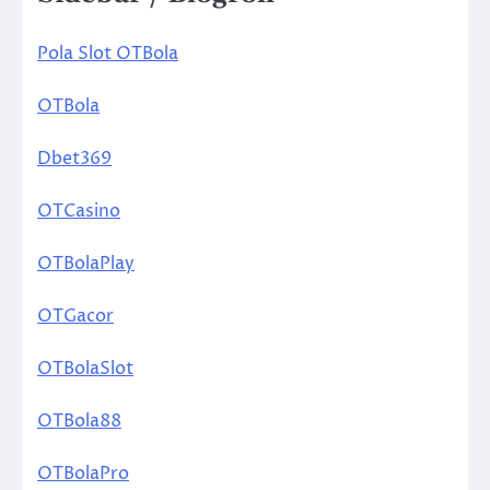
Pola Slot OTBola
OTBola
Dbet369
OTCasino
OTBolaPlay
OTGacor
OTBolaSlot
OTBola88
OTBolaPro