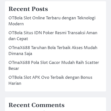
Recent Posts
OTBola Slot Online Terbaru dengan Teknologi
Modern
OTBola Situs IDN Poker Resmi Transaksi Aman
dan Cepat
OTmaX688 Taruhan Bola Terbaik Akses Mudah
Dimana Saja
OTmaX688 Pola Slot Gacor Mudah Raih Scatter
Besar
OTBola Slot APK Ovo Terbaik dengan Bonus
Harian
Recent Comments