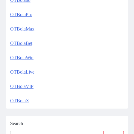
OTBola88
OTBolaPro
OTBolaMax
OTBolaBet
OTBolaWin
OTBolaLive
OTBolaVIP
OTBolaX
Search