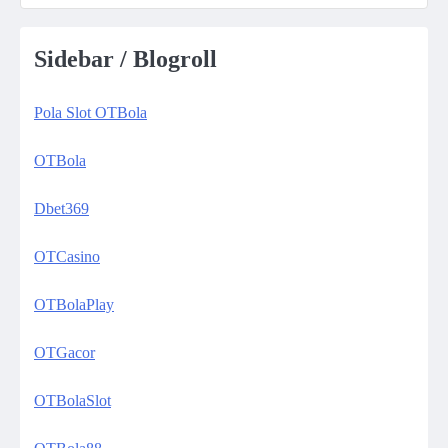
Sidebar / Blogroll
Pola Slot OTBola
OTBola
Dbet369
OTCasino
OTBolaPlay
OTGacor
OTBolaSlot