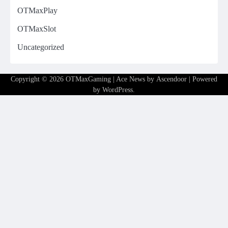
OTMaxPlay
OTMaxSlot
Uncategorized
Copyright © 2026
OTMaxGaming
| Ace News by
Ascendoor
| Powered
by
WordPress
.