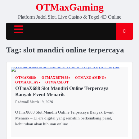
Skip
OTMaxGaming
to
Platform Judol Slot, Live Casino & Togel 4D Online
content
Tag:
slot mandiri online terpercaya
OTMAX688
OTMAXBET688
OTMAXGAMING
OTMAXPLAY
OTMAXSLOT
OTmaX688 Slot Mandiri Online Terpercaya
Banyak Event Menarik
admin
March 19, 2026
OTmaX688 Slot Mandiri Online Terpercaya Banyak Event
Menarik – Di era digital yang semakin berkembang pesat,
kebutuhan akan hiburan online…