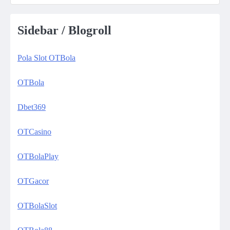
Sidebar / Blogroll
Pola Slot OTBola
OTBola
Dbet369
OTCasino
OTBolaPlay
OTGacor
OTBolaSlot