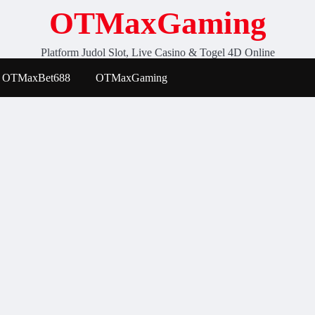
OTMaxGaming
Platform Judol Slot, Live Casino & Togel 4D Online
OTMaxBet688
OTMaxGaming