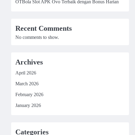
OTBola Slot APK Ovo Terbaik dengan Bonus Harian
Recent Comments
No comments to show.
Archives
April 2026
March 2026
February 2026
January 2026
Categories