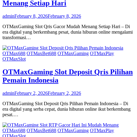
Menang Setiap Hari
admin
February 8, 2026
February 8, 2026
OTMaxGaming Slot Qris Gacor Mudah Menang Setiap Hari – Di
era digital yang berkembang pesat, dunia hiburan online mengalami
transformasi…
OTMax688
OTMaxBet688
OTMaxGaming
OTMaxPlay
OTMaxSlot
OTMaxGaming Slot Deposit Qris Pilihan
Pemain Indonesia
admin
February 2, 2026
February 2, 2026
OTMaxGaming Slot Deposit Qris Pilihan Pemain Indonesia – Di
era digital yang serba cepat, dunia hiburan online ikut berkembang
pesat.…
OTMax688
OTMaxBet688
OTMaxGaming
OTMaxPlay
OTMaxSlot