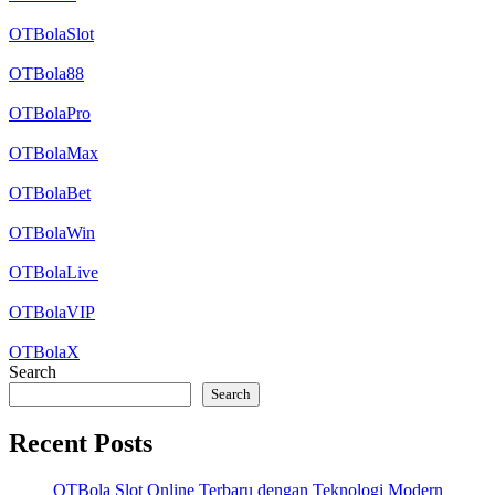
OTBolaSlot
OTBola88
OTBolaPro
OTBolaMax
OTBolaBet
OTBolaWin
OTBolaLive
OTBolaVIP
OTBolaX
Search
Search
Recent Posts
OTBola Slot Online Terbaru dengan Teknologi Modern