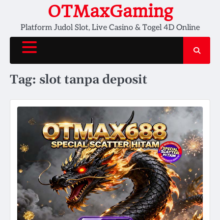
Skip
OTMaxGaming
to
Platform Judol Slot, Live Casino & Togel 4D Online
content
Tag:
slot tanpa deposit