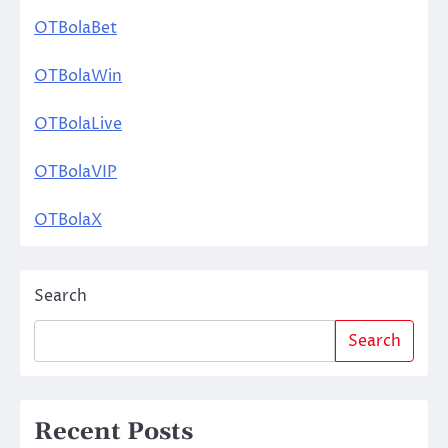
OTBolaBet
OTBolaWin
OTBolaLive
OTBolaVIP
OTBolaX
Search
Search
Recent Posts