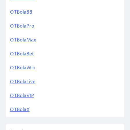
OTBola88
OTBolaPro
OTBolaMax
OTBolaBet
OTBolaWin
OTBolaLive
OTBolaVIP
OTBolaX