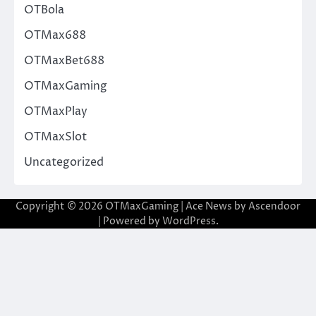
OTBola
OTMax688
OTMaxBet688
OTMaxGaming
OTMaxPlay
OTMaxSlot
Uncategorized
Copyright © 2026
OTMaxGaming
| Ace News by
Ascendoor
| Powered by
WordPress
.